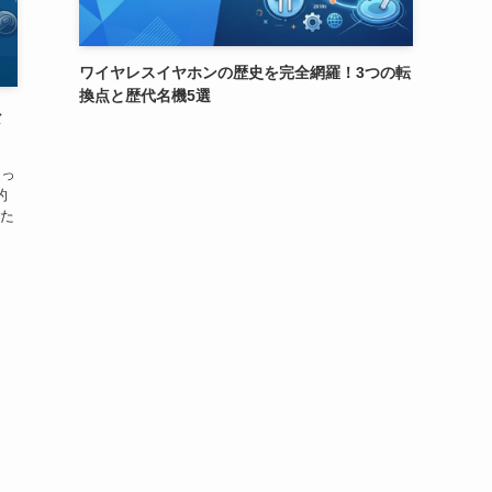
ワイヤレスイヤホンの歴史を完全網羅！3つの転
換点と歴代名機5選
な
迷っ
的
た