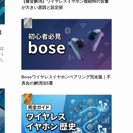
【爆音解消】ワイヤレスイヤホン接続時の音量
が大きい原因と設定術
選
は
っ
し
Boseワイヤレスイヤホンペアリング完全版｜不
具合の解消法5選
ン